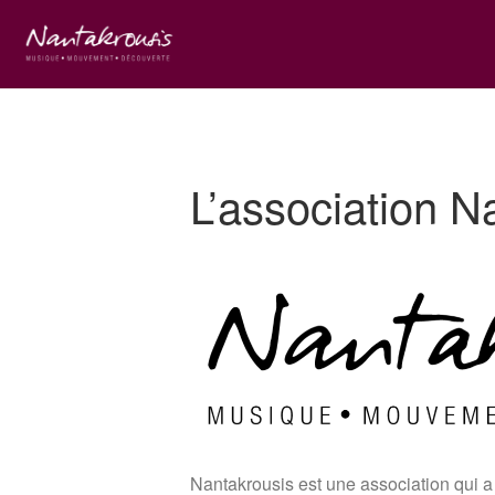
Nantakrousis Dalcroze Nantes
Pédagogie Dalcroze
L’association N
Nantakrousis est une association qui a 